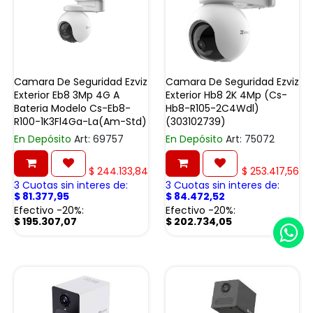
Camara De Seguridad Ezviz
Camara De Seguridad Ezviz
Exterior Eb8 3Mp 4G A
Exterior Hb8 2K 4Mp (Cs-
Bateria Modelo Cs-Eb8-
Hb8-R105-2C4Wdl)
R100-1K3Fl4Ga-La(Am-Std)
(303102739)
En Depósito
Art: 69757
En Depósito
Art: 75072
$
244.133,84
$
253.417,56
3 Cuotas sin interes de:
3 Cuotas sin interes de:
$
81.377,95
$
84.472,52
Efectivo -20%:
Efectivo -20%:
$
195.307,07
$
202.734,05