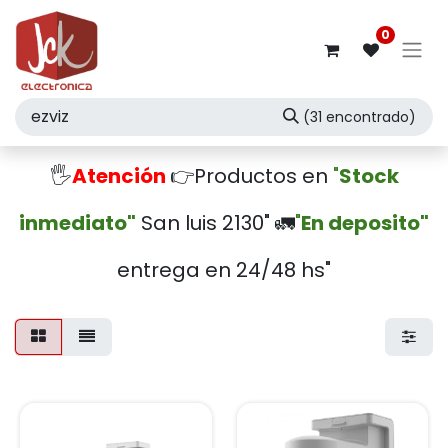
0
(31 encontrado)
🖐️
Atención
👉Productos en
"
Stock
inmediato"
San luis 2130" 🚛
"
En deposito"
entrega en 24/48 hs"