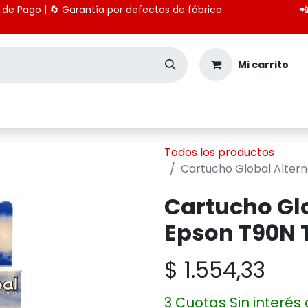
 medios de Pago | 🔄 Garantía por defectos de fábrica

Mi carrito
Seguridad
Importación
Pagos CBU
Todos los productos
Cartucho Global Altern
Cartucho Glo
Epson T90N T
$
1.554,33
3 Cuotas Sin interés 