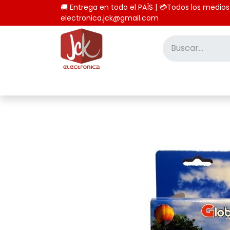
🚚 Entrega en todo el PAÍS | 💳Todos los
electronica.jck@gmail.com
Inicio
Tienda
Computación