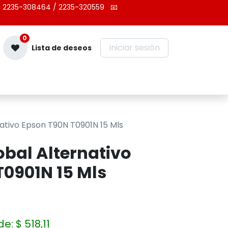
 2235-308464 / 2235-320559
📧
0
Iniciar sesión
Lista de deseos
Contáctenos
ativo Epson T90N T0901N 15 Mls
bal Alternativo
0901N 15 Mls
de:
$
518,11