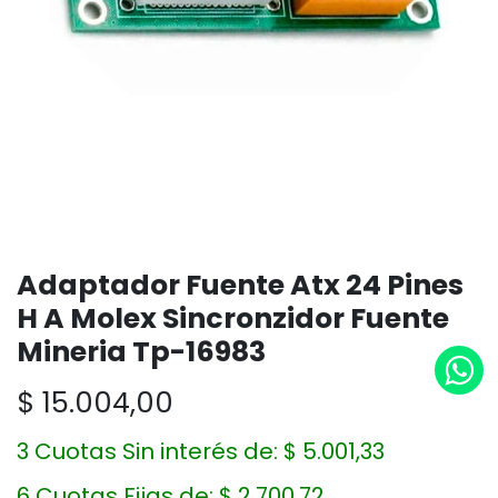
Adaptador Fuente Atx 24 Pines
H A Molex Sincronzidor Fuente
Mineria Tp-16983
$
15.004,00
3 Cuotas Sin interés de:
$
5.001,33
6 Cuotas Fijas de:
$
2.700,72