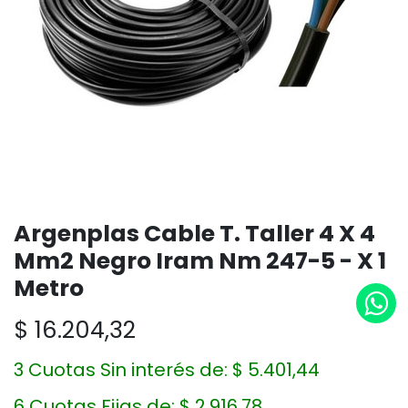
Argenplas Cable T. Taller 4 X 4
Mm2 Negro Iram Nm 247-5 - X 1
Metro
$
16.204,32
3 Cuotas Sin interés de:
$
5.401,44
6 Cuotas Fijas de:
$
2.916,78