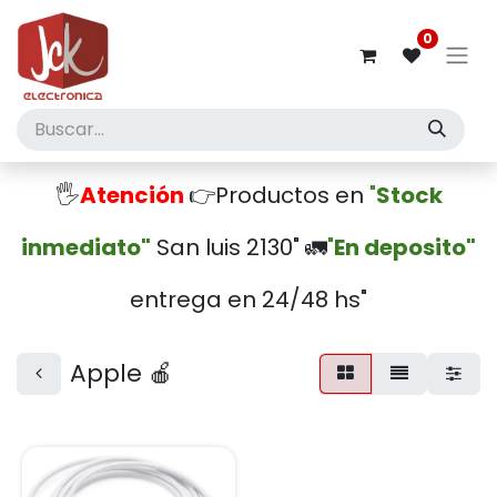
0
🖐️
Atención
👉Productos en
"
Stock
inmediato"
San luis 2130" 🚛
"
En deposito"
entrega en 24/48 hs"
Apple 🍎