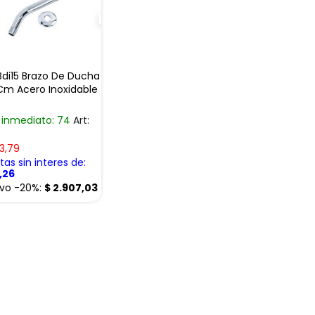
Bdi15 Brazo De Ducha
Cm Acero Inoxidable
 inmediato: 74
Art:
3,79
as sin interes de:
1,26
ivo -20%:
$
2.907,03