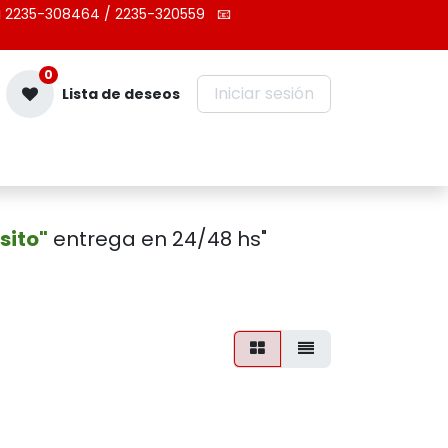
 2235-308464 / 2235-320559
📧
0
Iniciar sesión
Lista de deseos
Contáctenos
sito"
entrega en 24/48 hs"