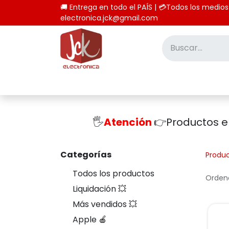
🚚 Entrega en todo el PAÍS | 💳Todos los
electronica.jck@gmail.com
Inicio
Tienda
Computación
🖐️
Atención
👉Productos 
Categorías
Produ
Todos los productos
Ordena
Liquidación 💥
Más vendidos 💥
Apple 🍎