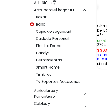
Art. Niños 😇
Arts. para el hogar 🏡
Bazar
Baño
Gloa 
De 15
Cajas de seguridad
45°
Cuidado Personal
Stock
2704
ElectroTecno
$
3.63
Handys
3 Cuot
$
1.21
Herramientas
Efect
Smart Home
Timbres
Tv Soportes Accesorios
Auriculares y
Parlantes 🎶
Cables y