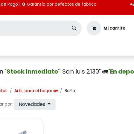
 medios de Pago | 🔄 Garantía por defectos de fábrica

Mi carrito
Seguridad
Importación
Pagos CBU
en
"
Stock inmediato"
San luis 2130" 🚛
"
En depo
ctos
Arts. para el hogar 🏡
Baño
Novedades
r por: