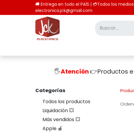
🚚 Entrega en todo el PAÍS | 💳Todos los
electronica.jck@gmail.com
Inicio
Tienda
Computación
🖐️
Atención
👉Productos 
Categorías
Produ
Todos los productos
Ordena
Liquidación 💥
Más vendidos 💥
Apple 🍎