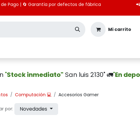
 medios de Pago | 🔄 Garantía por defectos de fábrica

Mi carrito
Seguridad
Importación
Pagos CBU
en
"
Stock inmediato"
San luis 2130" 🚛
"
En depo
ctos
Computación 💻
Accesorios Gamer
Novedades
r por: