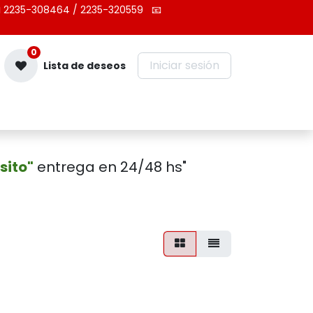
 2235-308464 / 2235-320559
📧
0
Iniciar sesión
Lista de deseos
Contáctenos
sito"
entrega en 24/48 hs"