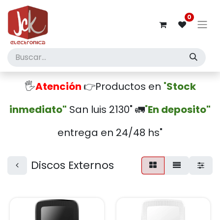
0
🖐️
Atención
👉Productos en
"
Stock
inmediato"
San luis 2130" 🚛
"
En deposito"
entrega en 24/48 hs"
Discos Externos