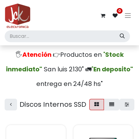
0
🖐️
Atención
👉Productos en
"
Stock
inmediato"
San luis 2130" 🚛
"
En deposito"
entrega en 24/48 hs"
Discos Internos SSD