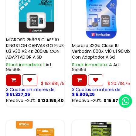
MICROSD 256GB CLASE 10
KINGSTON CANVAS GO PLUS
Microsd 32Gb Clase 10
U3 V30 A2 4K 200MB CON
Verbatim 600X V10 U1 90Mb
ADAPTADOR A SD
Con Adaptador A Sd
Stock inmediato: 1
Art:
Stock inmediato: 4
Art:
951668
951656
$
153.981,75
$
20.718,75
3 Cuotas sin interes de:
3 Cuotas sin interes de:
$
51.327,25
$
6.906,25
Efectivo -20%:
$
123.185,40
Efectivo -20%:
$
16.575,00