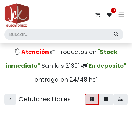
0
🖐️
Atención
👉Productos en
"
Stock
inmediato"
San luis 2130" 🚛
"
En deposito"
entrega en 24/48 hs"
Celulares Libres