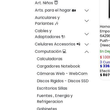
Art. Niños 😇
Arts. para el hogar 🏡
Auriculares y
Parlantes 🎶
Horno
Cables y
Empot
6A29E
Adaptadores 🔌
Push-
Celulares Accesorios 📲
(Hee
Computación 💻
En De
$
1.00
Calculadoras
3 Cuot
Cargadores Notebook
$
336
Efect
Cámaras Web - WebCam
$
807
Discos Rigidos - Discos SSD
Escritorios Sillas
Fuentes , Energia y
Refrigeracion
Gabinetes