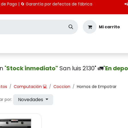
 medios de Pago | 🔄 Garantía por defectos de fábrica

Mi carrito
Seguridad
Importación
Pagos CBU
en
"
Stock inmediato"
San luis 2130" 🚛
"
En depo
ctos
Computación 💻
Coccion
Hornos de Empotrar
Novedades
r por: