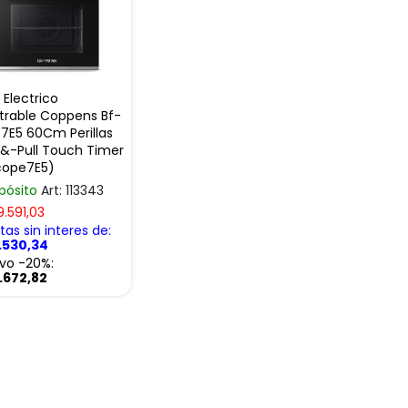
 Electrico
rable Coppens Bf-
7E5 60Cm Perillas
&-Pull Touch Timer
cope7E5)
pósito
Art: 113343
9.591,03
as sin interes de:
.530,34
ivo -20%:
.672,82