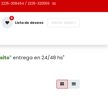
 2235-308464 / 2235-320559
📧
0
Iniciar sesión
Lista de deseos
Contáctenos
sito"
entrega en 24/48 hs"