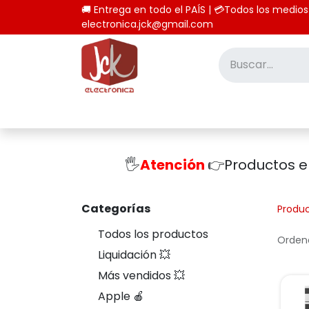
🚚 Entrega en todo el PAÍS | 💳Todos los
electronica.jck@gmail.com
Inicio
Tienda
Computación
🖐️
Atención
👉Productos 
Categorías
Produ
Todos los productos
Ordena
Liquidación 💥
Más vendidos 💥
Apple 🍎