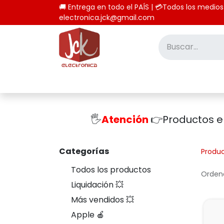
🚚 Entrega en todo el PAÍS | 💳Todos los
electronica.jck@gmail.com
Inicio
Tienda
Computación
🖐️
Atención
👉Productos 
Categorías
Produ
Todos los productos
Ordena
Liquidación 💥
Más vendidos 💥
Apple 🍎