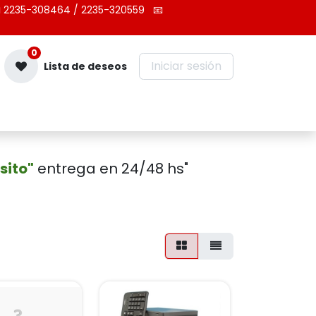
 2235-308464 / 2235-320559
📧
0
Iniciar sesión
Lista de deseos
Contáctenos
sito"
entrega en 24/48 hs"