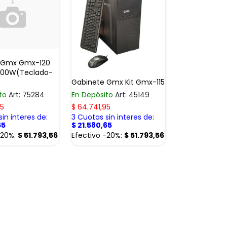
 Gmx Gmx-120
 500W(Teclado-
Gabinete Gmx Kit Gmx-115
ito
Art: 75284
En Depósito
Art: 45149
95
$
64.741,95
in interes de:
3 Cuotas sin interes de:
65
$
21.580,65
-20%:
$
51.793,56
Efectivo -20%:
$
51.793,56