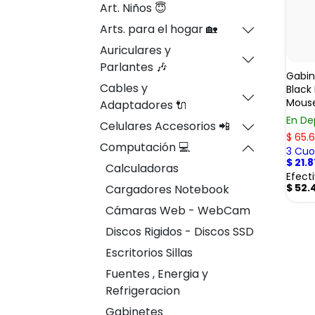
Art. Niños 😇
Arts. para el hogar 🏡
Auriculares y
Parlantes 🎶
Gabin
Cables y
Black
Mous
Adaptadores 🔌
En De
Celulares Accesorios 📲
$
65.6
Computación 💻
3 Cuot
$
21.8
Calculadoras
Efect
$
52.
Cargadores Notebook
Cámaras Web - WebCam
Discos Rigidos - Discos SSD
Escritorios Sillas
Fuentes , Energia y
Refrigeracion
Gabinetes