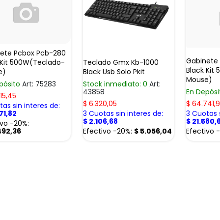
ete Pcbox Pcb-280
Gabinete
 Kit 500W(Teclado-
Teclado Gmx Kb-1000
Black Kit
e)
Black Usb Solo Pkit
Mouse)
pósito
Art: 75283
Stock inmediato: 0
Art:
43858
En Depós
15,45
$
6.320,05
$
64.741,
as sin interes de:
71,82
3 Cuotas sin interes de:
3 Cuotas s
$
2.106,68
$
21.580,
ivo -20%:
492,36
Efectivo -20%:
$
5.056,04
Efectivo 