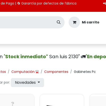
 medios de Pago | 🔄 Garantía por defectos de fábrica

Mi carrito
Seguridad
Importación
Pagos CBU
en
"
Stock inmediato"
San luis 2130" 🚛
"
En depo
ctos
Computación 💻
Componentes
Gabinetes Pc
Novedades
r por: