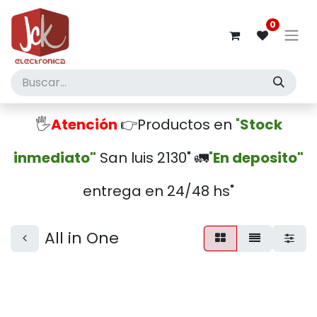
0
🖐️
Atención
👉Productos en
"
Stock
inmediato"
San luis 2130" 🚛
"
En deposito"
entrega en 24/48 hs"
All in One