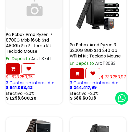
Pc Pcbox Amd Ryzen 7
8700G Mbb 16Gb Ssd
Pc Pcbox Amd Ryzen 3
480Gb Sin Sistema Kit
3200G 8Gb Ssd 240 Gb
Teclado Mouse
W11Hsl Kit Teclado Mouse
En Depósito
Art: 113741
En Depósito
Art: 113083
$
1.623.250,25
$
733.253,97
3 Cuotas sin interes de:
3 Cuotas sin interes de:
$
541.083,42
$
244.417,99
Efectivo -20%:
Efectivo -20%:
$
1.298.600,20
$
586.603,18