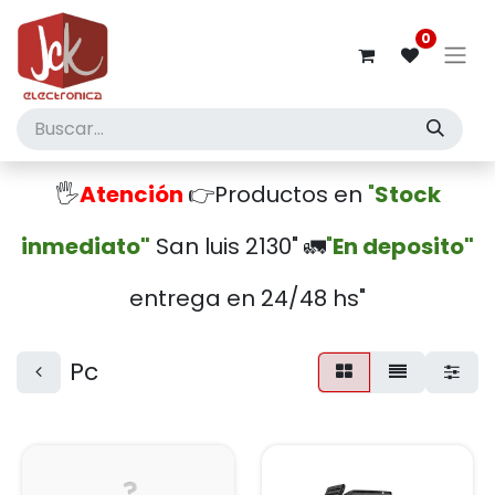
0
🖐️
Atención
👉Productos en
"
Stock
inmediato"
San luis 2130" 🚛
"
En deposito"
entrega en 24/48 hs"
Pc