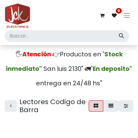
0
🖐️
Atención
👉Productos en
"
Stock
inmediato"
San luis 2130" 🚛
"
En deposito"
entrega en 24/48 hs"
Lectores Codigo de
Barra