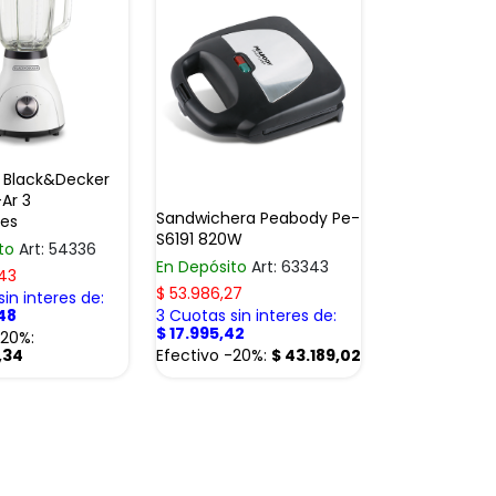
 Black&Decker
-Ar 3
Sandwichera Peabody Pe-
des
S6191 820W
ito
Art: 54336
En Depósito
Art: 63343
,43
$
53.986,27
in interes de:
48
3 Cuotas sin interes de:
$
17.995,42
-20%:
,34
Efectivo -20%:
$
43.189,02