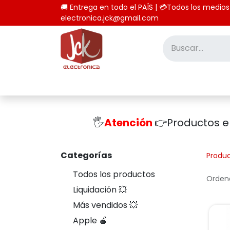
🚚 Entrega en todo el PAÍS | 💳Todos los
electronica.jck@gmail.com
Inicio
Tienda
Computación
🖐️
Atención
👉Productos 
Categorías
Produ
Todos los productos
Ordena
Liquidación 💥
Más vendidos 💥
Apple 🍎