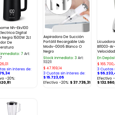
home Nh-Ekv100
lectrica Digital
Aspiradora De Succión
 Negra 1500W 2Lt
Portátil Recargable Usb
Licuadora
ador De
Modv-00G5 Blanco O
Bl1003-Ar
eratura
Negro
Velocida
 inmediato: 7
Art:
7
Stock inmediato: 3
Art:
En Depós
113211
26,01
$
165.700
$
47.169,14
as sin interes de:
3 Cuotas s
675,34
3 Cuotas sin interes de:
$
55.233,
$
15.723,05
ivo -20%:
Efectivo 
420,81
Efectivo -20%:
$
37.735,31
$
132.560