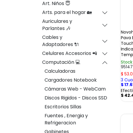
Art. Niños 😇
Arts. para el hogar 🏡
Auriculares y
Parlantes 🎶
Novo
Cables y
Pava E
Touch
Adaptadores 🔌
Indic
Celulares Accesorios 📲
Temp
Computación 💻
Stock
95147
Calculadoras
$
53.0
Cargadores Notebook
3 Cuot
$
17.
Cámaras Web - WebCam
Efect
$
42.
Discos Rigidos - Discos SSD
Escritorios Sillas
Fuentes , Energia y
Refrigeracion
Gabinetes