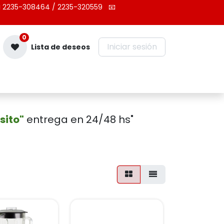
 2235-308464 / 2235-320559
📧
0
Iniciar sesión
Lista de deseos
Contáctenos
sito"
entrega en 24/48 hs"