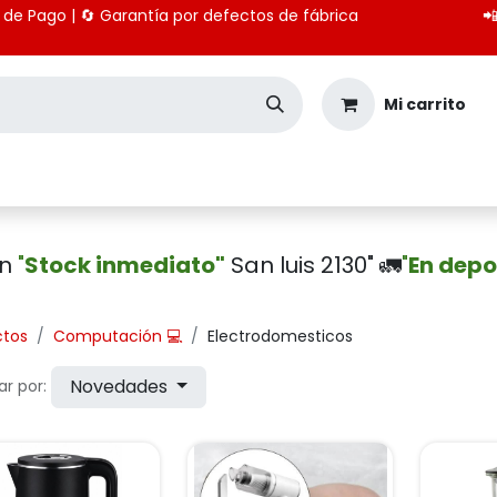
 medios de Pago | 🔄 Garantía por defectos de fábrica

Mi carrito
Seguridad
Importación
Pagos CBU
en
"
Stock inmediato"
San luis 2130" 🚛
"
En depo
ctos
Computación 💻
Electrodomesticos
Novedades
r por: