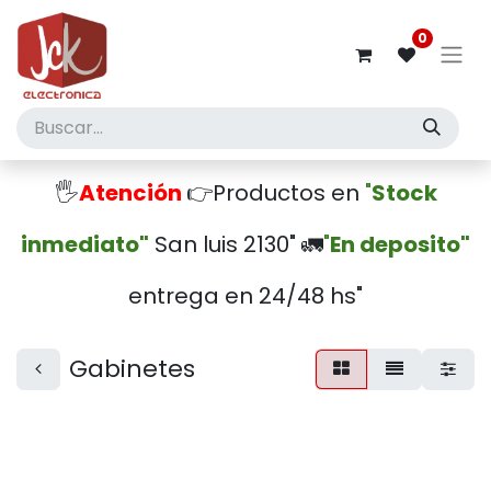
0
🖐️
Atención
👉Productos en
"
Stock
inmediato"
San luis 2130" 🚛
"
En deposito"
entrega en 24/48 hs"
Gabinetes