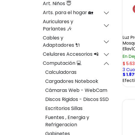
Art. Niños 😇
Arts. para el hogar 🏡
Auriculares y
Parlantes 🎶
Luz P
Cables y
Mosqu
Adaptadores 🔌
Ellav
Celulares Accesorios 📲
En De
Computación 💻
$
5.63
3 Cuot
Calculadoras
$
1.87
Efect
Cargadores Notebook
Cámaras Web - WebCam
Discos Rigidos - Discos SSD
Escritorios Sillas
Fuentes , Energia y
Refrigeracion
Gabinetes