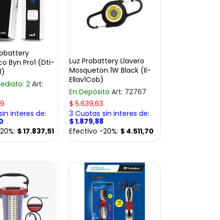
obattery
Luz Probattery Llavero
co Byn Pro1 (Dti-
Mosqueton 1W Black (Il-
1)
Ellav1Cob)
ediato: 2
Art:
En Depósito
Art: 72767
89
$
5.639,63
in interes de:
3 Cuotas sin interes de:
0
$
1.879,88
-20%:
$
17.837,51
Efectivo -20%:
$
4.511,70