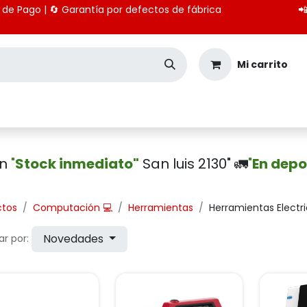
 medios de Pago | 🔄 Garantía por defectos de fábrica

Mi carrito
Seguridad
Importación
Pagos CBU
en
"
Stock inmediato"
San luis 2130" 🚛
"
En depo
ctos
Computación 💻
Herramientas
Herramientas Electr
Novedades
r por: