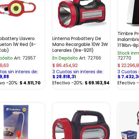
Timbre Pr
robattery Llavero
Linterna Probattery De
Inalambri
eton 1W Red (Il-
Mano Recargable 10W 3W
1T1Rbn-Bp
1Cob)
Larerales (Ilre-9211)
Stock inm
pósito
Art: 72957
En Depósito
Art: 72766
72770
9,63
$
86.454,92
$
22.296,
as sin interes de:
3 Cuotas sin interes de:
3 Cuotas s
9,88
$
28.818,31
$
7.432,3
ivo -20%:
$
4.511,70
Efectivo -20%:
$
69.163,94
Efectivo 