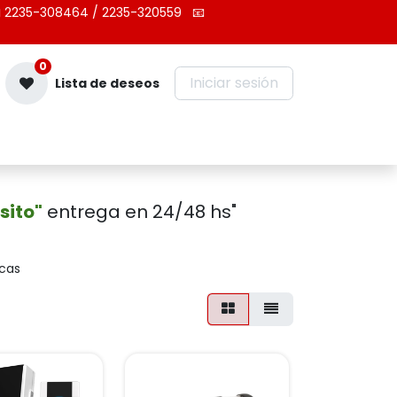
 2235-308464 / 2235-320559
📧
0
Iniciar sesión
Lista de deseos
Contáctenos
sito"
entrega en 24/48 hs"
icas