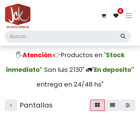
0
🖐️
Atención
👉Productos en
"
Stock
inmediato"
San luis 2130" 🚛
"
En deposito"
entrega en 24/48 hs"
Pantallas