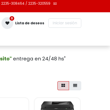
 2235-308464 / 2235-320559
📧
0
Iniciar sesión
Lista de deseos
Contáctenos
sito"
entrega en 24/48 hs"