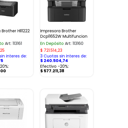
 Brother Hll1222
Impresora Brother
Dcpl1652W Multifuncion
ito
Art: 113161
En Depósito
Art: 113160
,25
$
721.514,23
in interes de:
3 Cuotas sin interes de:
75
$
240.504,74
-20%:
Efectivo -20%:
,00
$
577.211,38