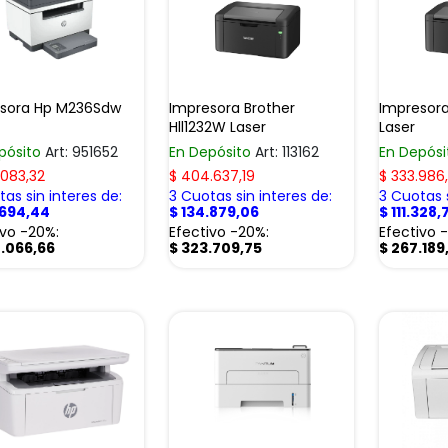
sora Hp M236Sdw
Impresora Brother
Impresora
Hll1232W Laser
Laser
pósito
Art: 951652
En Depósito
Art: 113162
En Depós
.083,32
$
404.637,19
$
333.986
as sin interes de:
3 Cuotas sin interes de:
3 Cuotas s
.694,44
$
134.879,06
$
111.328,
ivo -20%:
Efectivo -20%:
Efectivo 
.066,66
$
323.709,75
$
267.189