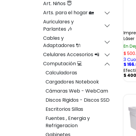
Art. Niños 😇
Arts. para el hogar 🏡
Auriculares y
Parlantes 🎶
Impre
Cables y
Láser
Adaptadores 🔌
En De
$
500
Celulares Accesorios 📲
3 Cuot
Computación 💻
$
166
Efect
Calculadoras
$
400
Cargadores Notebook
Cámaras Web - WebCam
Discos Rigidos - Discos SSD
Escritorios Sillas
Fuentes , Energia y
Refrigeracion
Gabinetes