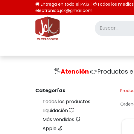
🚚 Entrega en todo el PAÍS | 💳Todos los
electronica.jck@gmail.com
Inicio
Tienda
Computación
🖐️
Atención
👉Productos 
Categorías
Produ
Todos los productos
Ordena
Liquidación 💥
Más vendidos 💥
Apple 🍎