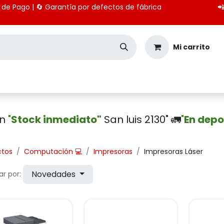
 medios de Pago | 🔄 Garantía por defectos de fábrica

Mi carrito
Seguridad
Importación
Pagos CBU
en
"
Stock inmediato"
San luis 2130" 🚛
"
En depo
ctos
Computación 💻
Impresoras
Impresoras Láser
Novedades
r por: