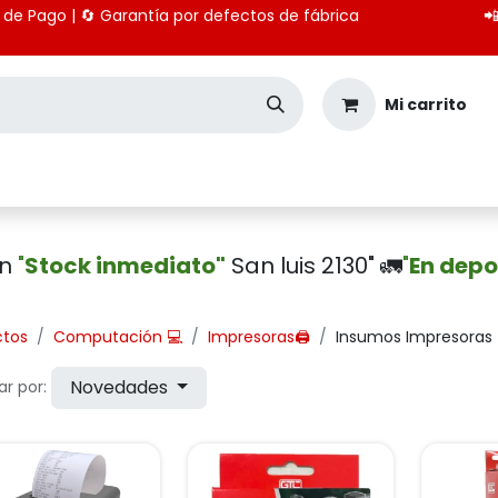
 medios de Pago | 🔄 Garantía por defectos de fábrica

Mi carrito
Seguridad
Importación
Pagos CBU
en
"
Stock inmediato"
San luis 2130" 🚛
"
En depo
ctos
Computación 💻
Impresoras🖨️
Insumos Impresoras
Novedades
r por: