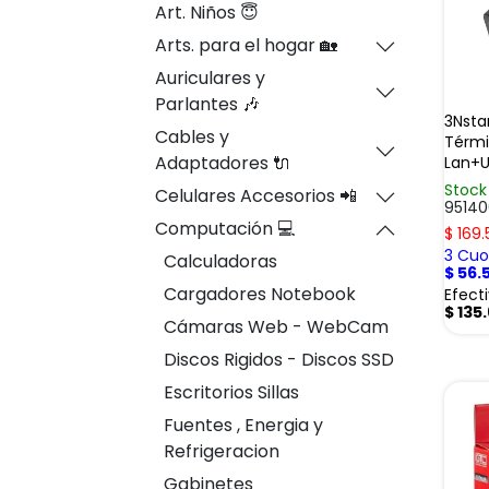
Art. Niños 😇
Arts. para el hogar 🏡
Auriculares y
Parlantes 🎶
3Nsta
Cables y
Térmi
Adaptadores 🔌
Lan+U
Stock
Celulares Accesorios 📲
95140
Computación 💻
$
169.
3 Cuot
Calculadoras
$
56.
Cargadores Notebook
Efect
$
135
Cámaras Web - WebCam
Discos Rigidos - Discos SSD
Escritorios Sillas
Fuentes , Energia y
Refrigeracion
Gabinetes