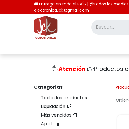
🚚 Entrega en todo el PAÍS | 💳Todos los
electronica.jck@gmail.com
Inicio
Tienda
Computación
🖐️
Atención
👉Productos 
Categorías
Produ
Todos los productos
Ordena
Liquidación 💥
Más vendidos 💥
Apple 🍎