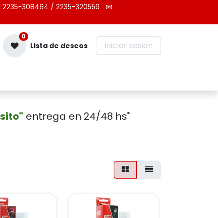
 2235-308464 / 2235-320559
📧
0
Iniciar sesión
Lista de deseos
Contáctenos
sito"
entrega en 24/48 hs"