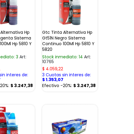
 Alternativa Hp
Gtc Tinta Alternativa Hp
genta Sistema
Gt51N Negro Sistema
100Ml Hp 5810 Y
Continuo 100Ml Hp 5810 Y
5820
ediato: 3
Art:
Stock inmediato: 14
Art:
10765
2
$
4.059,22
in interes de:
3 Cuotas sin interes de:
7
$
1.353,07
-20%:
$
3.247,38
Efectivo -20%:
$
3.247,38