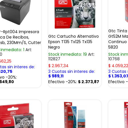
Gtc Tinta
r-Rpt004 Impresora
Gtc Cartucho Alternativo
Gt52M Ma
ca De Recibos,
Epson T135 Tx125 Tx135
Continuo 
sb, 230Mm/S, Cutter
Negro
5820
 inmediato: 1
Art:
0
Stock inmediato: 19
Art:
Stock inm
112827
10768
562,25
$
2.967,34
$
4.059,2
as sin interes de:
520,75
3 Cuotas sin interes de:
3 Cuotas s
$
989,11
$
1.353,0
ivo -20%:
.649,80
Efectivo -20%:
$
2.373,87
Efectivo 