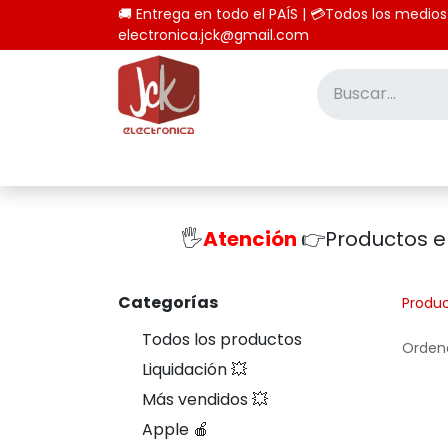
🚚 Entrega en todo el PAÍS | 💳Todos los
electronica.jck@gmail.com
Inicio
Tienda
Computación
🖐️
Atención
👉Productos 
Categorías
Produ
Todos los productos
Ordena
Liquidación 💥
Más vendidos 💥
Apple 🍎