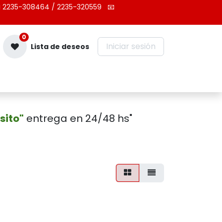
 2235-308464 / 2235-320559
📧
0
Iniciar sesión
Lista de deseos
Contáctenos
sito"
entrega en 24/48 hs"