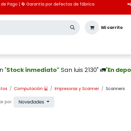
 medios de Pago | 🔄 Garantía por defectos de fábrica

Mi carrito
Seguridad
Importación
Pagos CBU
en
"
Stock inmediato"
San luis 2130" 🚛
"
En depo
ctos
Computación 💻
Impresoras y Scanner
Scanners
Novedades
r por: