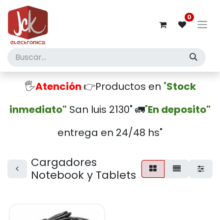
0
🖐️
Atención
👉Productos en
"
Stock
inmediato"
San luis 2130" 🚛
"
En deposito"
entrega en 24/48 hs"
Cargadores
Notebook y Tablets