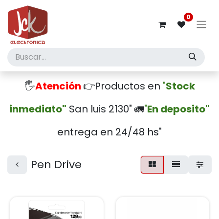
0
🖐️
Atención
👉Productos en
"
Stock
inmediato"
San luis 2130" 🚛
"
En deposito"
entrega en 24/48 hs"
Pen Drive