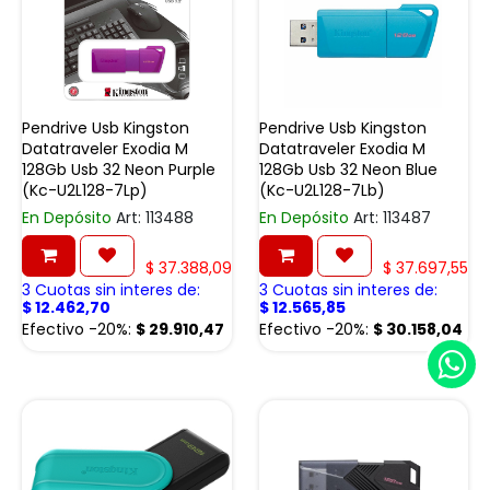
Pendrive Usb Kingston
Pendrive Usb Kingston
Datatraveler Exodia M
Datatraveler Exodia M
128Gb Usb 32 Neon Purple
128Gb Usb 32 Neon Blue
(Kc-U2L128-7Lp)
(Kc-U2L128-7Lb)
En Depósito
Art: 113488
En Depósito
Art: 113487
$
37.388,09
$
37.697,55
3 Cuotas sin interes de:
3 Cuotas sin interes de:
$
12.462,70
$
12.565,85
Efectivo -20%:
$
29.910,47
Efectivo -20%:
$
30.158,04