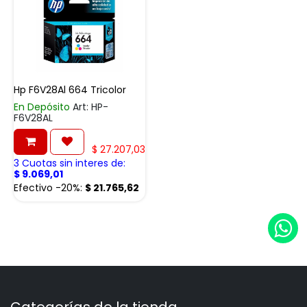
Hp F6V28Al 664 Tricolor
En Depósito
Art: HP-
F6V28AL
$
27.207,03
3 Cuotas sin interes de:
$
9.069,01
Efectivo -20%:
$
21.765,62
Categorías de la tienda