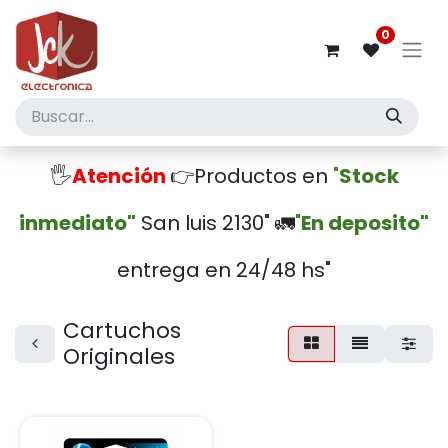
0
🖐️
Atención
👉Productos en
"
Stock
inmediato"
San luis 2130" 🚛
"
En deposito"
entrega en 24/48 hs"
Cartuchos
Originales