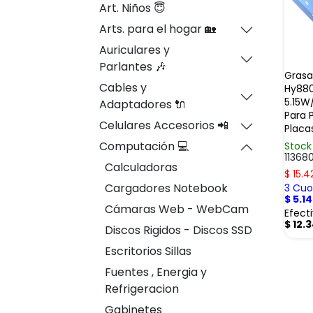
Art. Niños 😇
Arts. para el hogar 🏡
Auriculares y
Parlantes 🎶
Grasa
Cables y
Hy880
5.15W
Adaptadores 🔌
Para 
Celulares Accesorios 📲
Placa
Computación 💻
Stock
11368
Calculadoras
$
15.4
Cargadores Notebook
3 Cuot
$
5.1
Cámaras Web - WebCam
Efect
$
12.
Discos Rigidos - Discos SSD
Escritorios Sillas
Fuentes , Energia y
Refrigeracion
Gabinetes