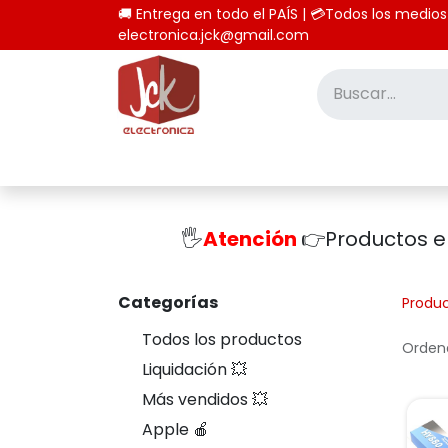
🚚 Entrega en todo el PAÍS | 💳Todos los
electronica.jck@gmail.com
Inicio
Tienda
Computación
🖐️
Atención
👉Productos 
Categorías
Produ
Todos los productos
Ordena
Liquidación 💥
Más vendidos 💥
Apple 🍎