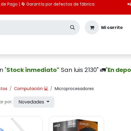
 medios de Pago | 🔄 Garantía por defectos de fábrica

Mi carrito
Seguridad
Importación
Pagos CBU
en
"
Stock inmediato"
San luis 2130" 🚛
"
En depo
ctos
Computación 💻
Microprocesadores
Novedades
r por: