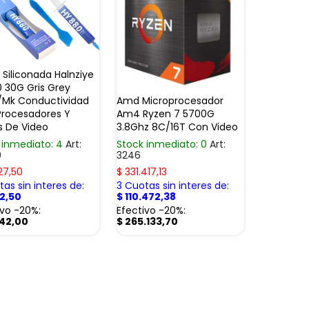
 Siliconada Halnziye
 30G Gris Grey
/Mk Conductividad
Amd Microprocesador
Procesadores Y
Am4 Ryzen 7 5700G
s De Video
3.8Ghz 8C/16T Con Video
 inmediato: 4
Art:
Stock inmediato: 0
Art:
0
3246
27,50
$
331.417,13
as sin interes de:
3 Cuotas sin interes de:
42,50
$
110.472,38
ivo -20%:
Efectivo -20%:
342,00
$
265.133,70