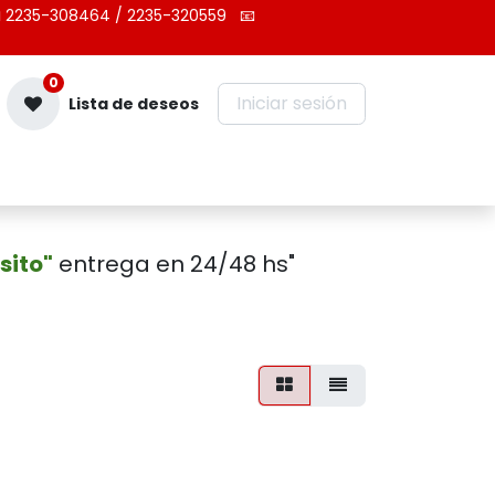
 2235-308464 / 2235-320559
📧
0
Iniciar sesión
Lista de deseos
Contáctenos
sito"
entrega en 24/48 hs"