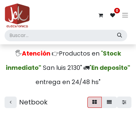
0
🖐️
Atención
👉Productos en
"
Stock
inmediato"
San luis 2130" 🚛
"
En deposito"
entrega en 24/48 hs"
Netbook