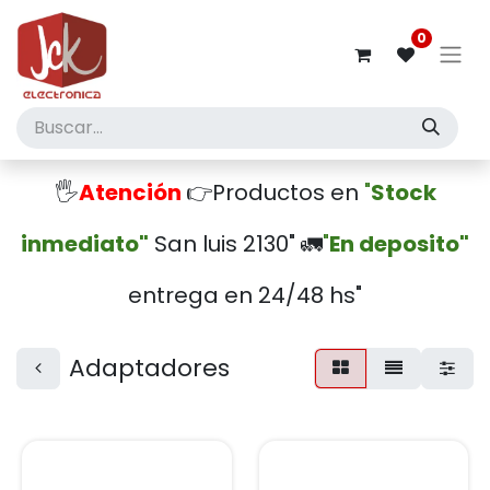
0
🖐️
Atención
👉Productos en
"
Stock
inmediato"
San luis 2130" 🚛
"
En deposito"
entrega en 24/48 hs"
Adaptadores