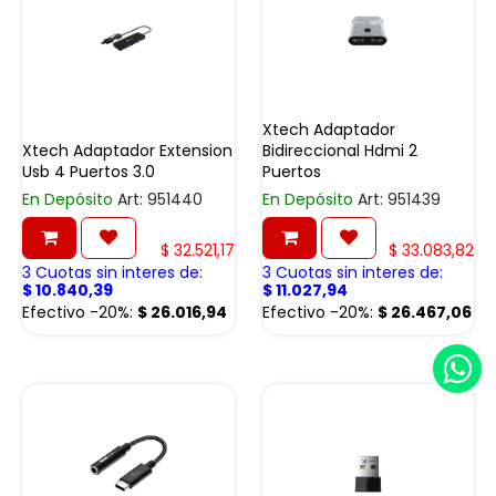
Xtech Adaptador
Xtech Adaptador Extension
Bidireccional Hdmi 2
Usb 4 Puertos 3.0
Puertos
En Depósito
Art: 951440
En Depósito
Art: 951439
$
32.521,17
$
33.083,82
3 Cuotas sin interes de:
3 Cuotas sin interes de:
$
10.840,39
$
11.027,94
Efectivo -20%:
$
26.016,94
Efectivo -20%:
$
26.467,06