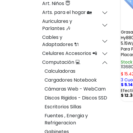
Art. Niños 😇
Arts. para el hogar 🏡
Auriculares y
Parlantes 🎶
Grasa
Cables y
Hy880
5.15W
Adaptadores 🔌
Para 
Celulares Accesorios 📲
Placa
Computación 💻
Stock
11368
Calculadoras
$
15.4
Cargadores Notebook
3 Cuot
$
5.1
Cámaras Web - WebCam
Efect
$
12.
Discos Rigidos - Discos SSD
Escritorios Sillas
Fuentes , Energia y
Refrigeracion
Gabinetes