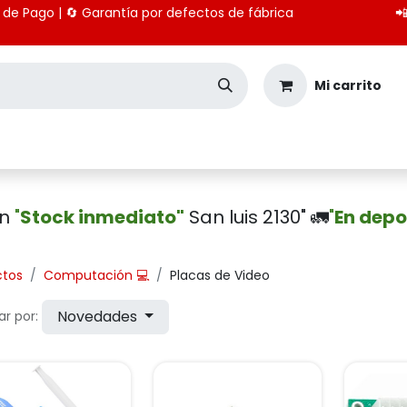
 medios de Pago | 🔄 Garantía por defectos de fábrica

Mi carrito
Seguridad
Importación
Pagos CBU
en
"
Stock inmediato"
San luis 2130" 🚛
"
En depo
ctos
Computación 💻
Placas de Video
Novedades
r por: