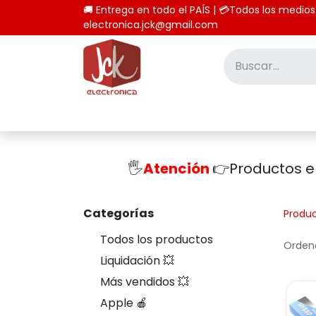
🚚 Entrega en todo el PAÍS | 💳Todos los
electronica.jck@gmail.com
Inicio
Tienda
Computación
🖐️
Atención
👉Productos 
Categorías
Produ
Todos los productos
Ordena
Liquidación 💥
Más vendidos 💥
Apple 🍎