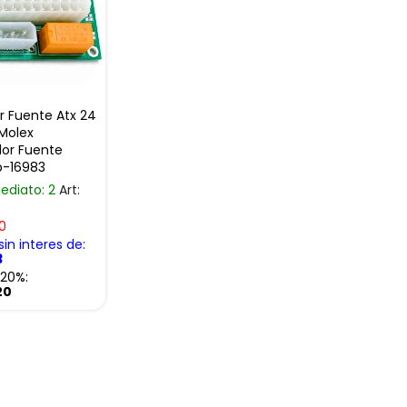
 Fuente Atx 24
 Molex
dor Fuente
p-16983
ediato: 2
Art:
0
in interes de:
3
-20%:
20