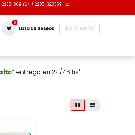
 2235-308464 / 2235-320559
📧
0
Iniciar sesión
Lista de deseos
Contáctenos
sito"
entrega en 24/48 hs"