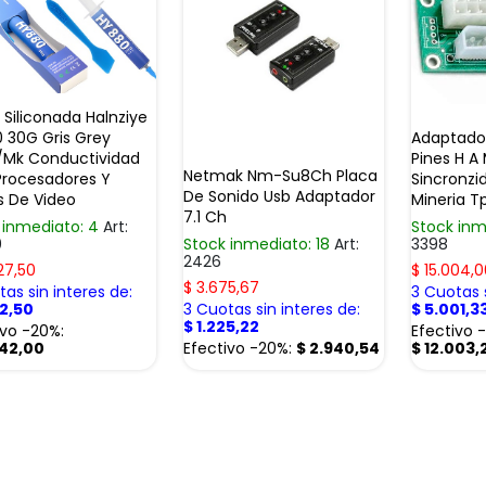
 Siliconada Halnziye
 30G Gris Grey
Adaptador
/Mk Conductividad
Pines H A
Netmak Nm-Su8Ch Placa
Procesadores Y
Sincronzi
De Sonido Usb Adaptador
s De Video
Mineria T
7.1 Ch
 inmediato: 4
Art:
Stock inm
0
Stock inmediato: 18
Art:
3398
2426
27,50
$
15.004,0
$
3.675,67
as sin interes de:
3 Cuotas s
42,50
3 Cuotas sin interes de:
$
5.001,3
$
1.225,22
ivo -20%:
Efectivo 
342,00
Efectivo -20%:
$
2.940,54
$
12.003,