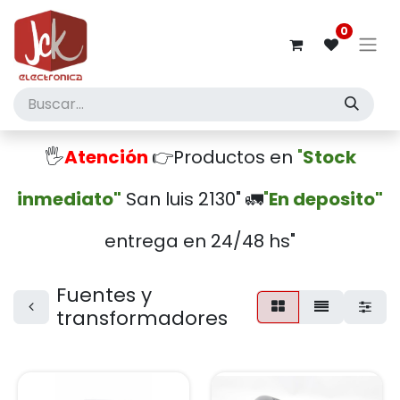
0
🖐️
Atención
👉Productos en
"
Stock
inmediato"
San luis 2130" 🚛
"
En deposito"
entrega en 24/48 hs"
Fuentes y
transformadores