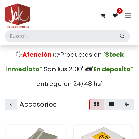
0
🖐️
Atención
👉Productos en
"
Stock
inmediato"
San luis 2130" 🚛
"
En deposito"
entrega en 24/48 hs"
Accesorios