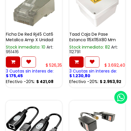
Ficha De Red Rj45 Cat6
Taad Caja De Pase
Metalica Amp X Unidad
Estanca 115X115X80 Mm
Stock inmediato: 10
Art:
Stock inmediato: 82
Art:
951416
112791
$
526,35
$
3.692,40
3 Cuotas sin interes de:
3 Cuotas sin interes de:
$
175,45
$
1.230,80
Efectivo -20%:
$
421,08
Efectivo -20%:
$
2.953,92