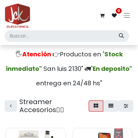
0
🖐️
Atención
👉Productos en
"
Stock
inmediato"
San luis 2130" 🚛
"
En deposito"
entrega en 24/48 hs"
Streamer
Accesorios🤾‍♂️