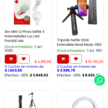
Aro Mini Q Pinza Selfie 3
Intensidades Luz Led
Tripode Selfie Stick
Portátil Usb
Extensible Movil Modx-060
Stock inmediato: 2
Art:
11280
Stock inmediato: 11
Art: 11110
$
4.810,66
$
10.790,33
3 Cuotas sin interes de:
3 Cuotas sin interes de:
$
1.603,55
$
3.596,78
Efectivo -20%:
$
3.848,53
Efectivo -20%:
$
8.632,26