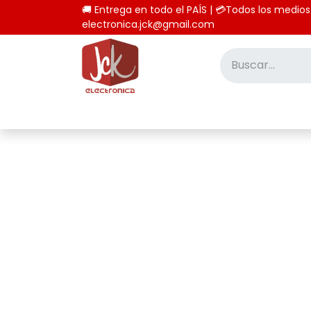
🚚 Entrega en todo el PAÍS | 💳Todos los
electronica.jck@gmail.com
Inicio
Tienda
Computación