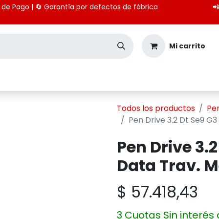
 medios de Pago | 🔄 Garantía por defectos de fábrica

Mi carrito
Seguridad
Importación
Pagos CBU
Todos los productos
Pen
Pen Drive 3.2 Dt Se9 G
Pen Drive 3.
Data Trav. M
$
57.418,43
3 Cuotas Sin interés 