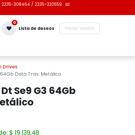
 2235-308464 / 2235-320559
📧
0
Iniciar sesión
Lista de deseos
Contáctenos
 Drives
3 64Gb Data Trav. Metálico
2 Dt Se9 G3 64Gb
etálico
de:
$
19.139,48