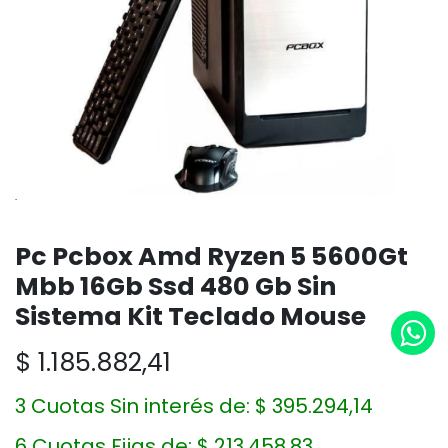
Pc Pcbox Amd Ryzen 5 5600Gt
Mbb 16Gb Ssd 480 Gb Sin
Sistema Kit Teclado Mouse
$
1.185.882,41
3 Cuotas Sin interés de:
$
395.294,14
6 Cuotas Fijas de:
$
213.458,83