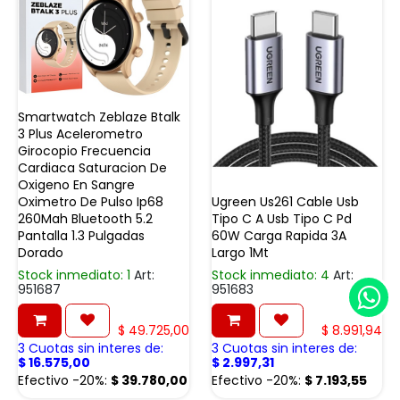
Smartwatch Zeblaze Btalk
3 Plus Acelerometro
Girocopio Frecuencia
Cardiaca Saturacion De
Oxigeno En Sangre
Oximetro De Pulso Ip68
Ugreen Us261 Cable Usb
260Mah Bluetooth 5.2
Tipo C A Usb Tipo C Pd
Pantalla 1.3 Pulgadas
60W Carga Rapida 3A
Dorado
Largo 1Mt
Stock inmediato: 1
Art:
Stock inmediato: 4
Art:
951687
951683
$
49.725,00
$
8.991,94
3 Cuotas sin interes de:
3 Cuotas sin interes de:
$
16.575,00
$
2.997,31
Efectivo -20%:
$
39.780,00
Efectivo -20%:
$
7.193,55