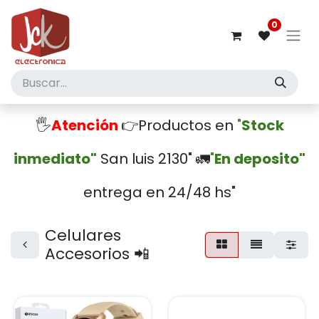
0
🖐️
Atención
👉Productos en
"
Stock
inmediato"
San luis 2130" 🚛
"
En deposito"
entrega en 24/48 hs"
Celulares
Accesorios 📲