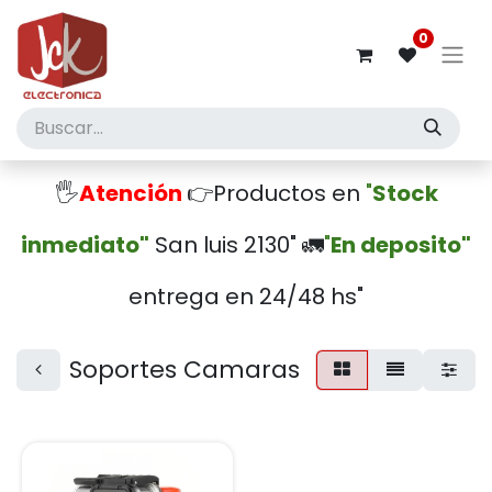
0
🖐️
Atención
👉Productos en
"
Stock
inmediato"
San luis 2130" 🚛
"
En deposito"
entrega en 24/48 hs"
Soportes Camaras