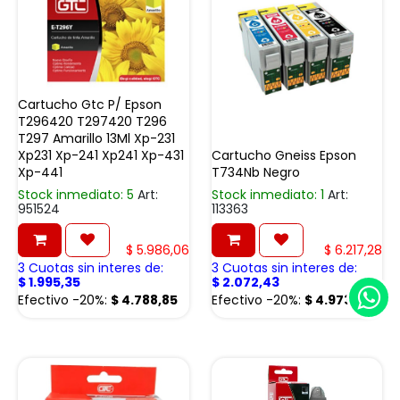
Cartucho Gtc P/ Epson
T296420 T297420 T296
T297 Amarillo 13Ml Xp-231
Xp231 Xp-241 Xp241 Xp-431
Cartucho Gneiss Epson
Xp-441
T734Nb Negro
Stock inmediato: 5
Art:
Stock inmediato: 1
Art:
951524
113363
$
5.986,06
$
6.217,28
3 Cuotas sin interes de:
3 Cuotas sin interes de:
$
1.995,35
$
2.072,43
Efectivo -20%:
$
4.788,85
Efectivo -20%:
$
4.973,82