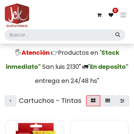
0
🖐️
Atención
👉Productos en
"
Stock
inmediato"
San luis 2130" 🚛
"
En deposito"
entrega en 24/48 hs"
Cartuchos - Tintas