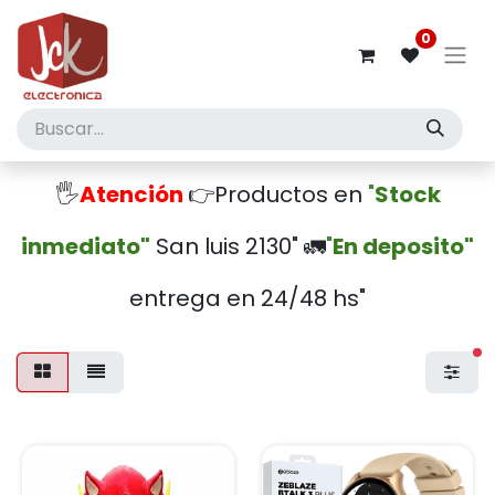
0
🖐️
Atención
👉Productos en
"
Stock
inmediato"
San luis 2130" 🚛
"
En deposito"
entrega en 24/48 hs"
fi