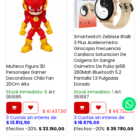
Smartwatch Zeblaze Btalk
3 Plus Acelerometro
Girocopio Frecuencia
Cardiaca Saturacion De
Oxigeno En Sangre
Muñeco Figura 3D
Oximetro De Pulso Ip68
Personajes Gamer
260Mah Bluetooth 5.2
Decorativos Chibi Fan
Pantalla 1.3 Pulgadas
20Cm Alto
Dorado
Stock inmediato: 6
Art:
Stock inmediato: 1
Art:
951686
951687
$
41.437,50
$
49.725,00
3 Cuotas sin interes de:
3 Cuotas sin interes de:
$
13.812,50
$
16.575,00
Efectivo -20%:
$
33.150,00
Efectivo -20%:
$
39.780,00